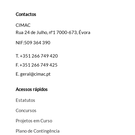
Contactos
CIMAC
Rua 24 de Julho, nº1 7000-673, Évora
Termo de Pesquisa
NIF:509 364 390
T.
+351 266 749 420
F.
+351 266 749 425
Categorias gerais
E.
geral@cimac.pt
Acessos rápidos
Estatutos
Filtros
Concursos
Projetos em Curso
Plano de Contingência