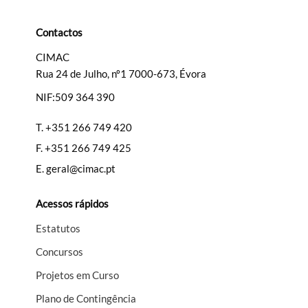
Contactos
CIMAC
Rua 24 de Julho, nº1 7000-673, Évora
Termo de Pesquisa
NIF:509 364 390
T.
+351 266 749 420
F.
+351 266 749 425
Categorias gerais
E.
geral@cimac.pt
Acessos rápidos
Estatutos
Filtros
Concursos
Projetos em Curso
Plano de Contingência