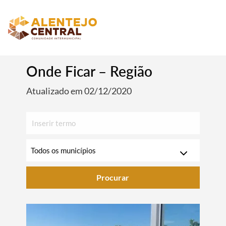
Onde Ficar – Região
Atualizado em 02/12/2020
Inserir
texto
para
Escolha
pesquisar
o
ano
Procurar