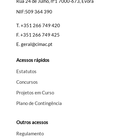
Rua 24 de Julho, nº1 7000-673, Évora
NIF:509 364 390
T.
+351 266 749 420
F.
+351 266 749 425
E.
geral@cimac.pt
Acessos rápidos
Estatutos
Concursos
Projetos em Curso
Plano de Contingência
Outros acessos
Regulamento