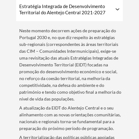
​​​​​​Estratégia Integrada de Desenvolvimento
Territorial do Alentejo Central 2021-2027​​
Termo de Pesquisa
Neste momento decorrem ações de preparação do
Portugal 2030 e, no que diz respeito às estratégias
sub-regionais (correspondentes às áreas territoriais
das CIM – Comunidades Intermunicipais), exige-se
uma revisitação das atuais Estratégias Integradas de
Categorias gerais
Desenvolvimento Territorial (EIDT) focadas na
promoção do desenvolvimento económico e social,
no reforço da coesão territorial, na melhoria da
competitividade, na defesa do ambiente e do
património e tendo como objetivo final a melhoria do
nível de vida das populações.
Filtros
A atualização da EIDT do Alentejo Central e o seu
alinhamento com as novas orientações comunitárias,
nacionais e regionais torna-se fundamental para a
preparação do próximo período de programação.
A territorialização das políticas públicas apoiadas