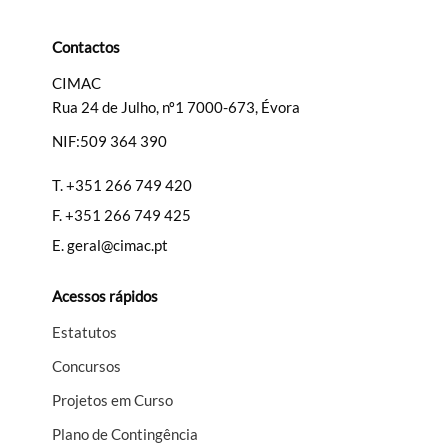
Contactos
CIMAC
Rua 24 de Julho, nº1 7000-673, Évora
Termo de Pesquisa
NIF:509 364 390
T.
+351 266 749 420
F.
+351 266 749 425
Categorias gerais
E.
geral@cimac.pt
Acessos rápidos
Estatutos
Filtros
Concursos
Projetos em Curso
Plano de Contingência