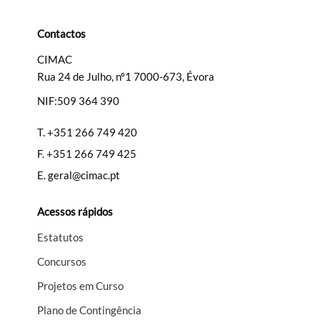
Contactos
CIMAC
Rua 24 de Julho, nº1 7000-673, Évora
Termo de Pesquisa
NIF:509 364 390
T.
+351 266 749 420
F.
+351 266 749 425
Categorias gerais
E.
geral@cimac.pt
Acessos rápidos
Estatutos
Filtros
Concursos
Projetos em Curso
Plano de Contingência