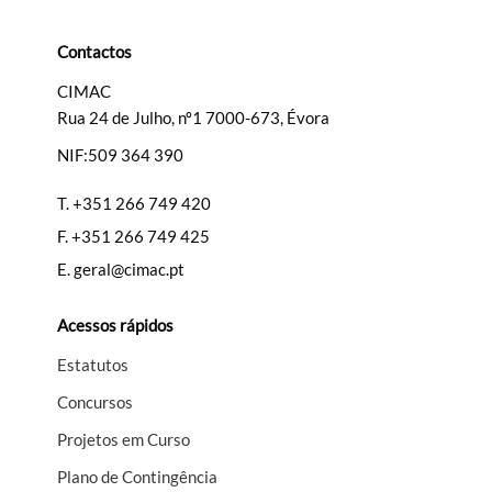
Contactos
CIMAC
Rua 24 de Julho, nº1 7000-673, Évora
Termo de Pesquisa
NIF:509 364 390
T.
+351 266 749 420
F.
+351 266 749 425
Categorias gerais
E.
geral@cimac.pt
Acessos rápidos
Estatutos
Filtros
Concursos
Projetos em Curso
Plano de Contingência