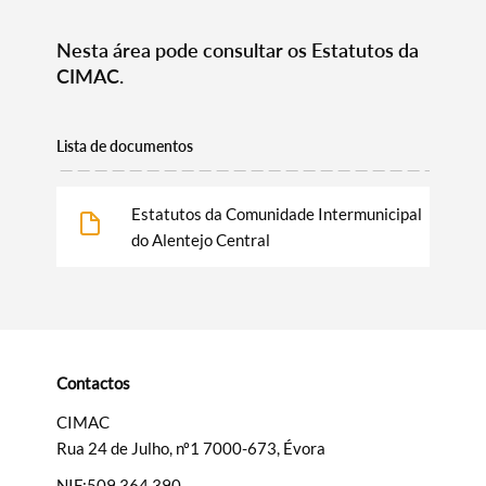
Nesta área pode consultar os Estatutos da
CIMAC.
Lista de documentos
Estatutos da Comunidade Intermunicipal
do Alentejo Central
Termo de Pesquisa
Contactos
Categorias gerais
CIMAC
Rua 24 de Julho, nº1 7000-673, Évora
NIF:509 364 390