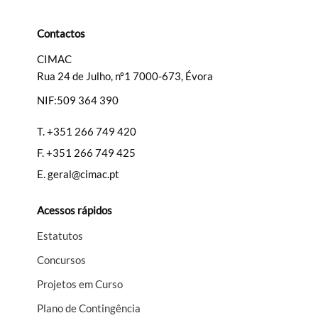
Contactos
CIMAC
Rua 24 de Julho, nº1 7000-673, Évora
Termo de Pesquisa
NIF:509 364 390
T.
+351 266 749 420
F.
+351 266 749 425
Categorias gerais
E.
geral@cimac.pt
Acessos rápidos
Estatutos
Filtros
Concursos
Projetos em Curso
Plano de Contingência