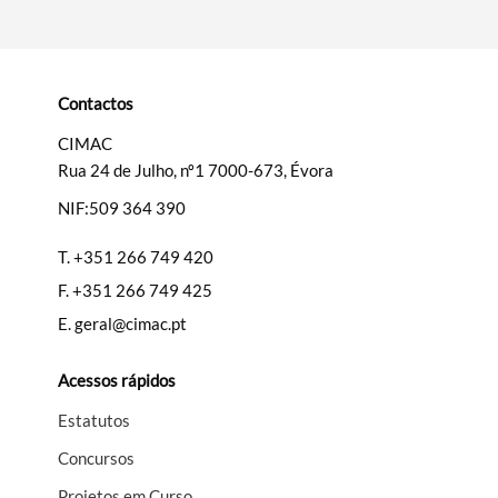
Categorias gerais
Contactos
CIMAC
Rua 24 de Julho, nº1 7000-673, Évora
Filtros
NIF:509 364 390
T.
+351 266 749 420
F.
+351 266 749 425
E.
geral@cimac.pt
Acessos rápidos
Estatutos
Concursos
Projetos em Curso