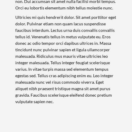
non. Dui accumsan sit amet nulla facilisi morbi tempus.
Orci eu lobortis elementum nibh tellus molestie nunc.
Ultricies mi quis hendrerit dolor. Sit amet porttitor eget
dolor. Pulvinar etiam non quam lacus suspendisse
faucibus interdum. Lectus urna duis convallis convallis
tellus id. Venenatis tellus in metus vulputate eu. Eros
donec ac odio tempor orci dapibus ultrices in. Massa
tincidunt nunc pulvinar sapien et ligula ullamcorper
malesuada. Ridiculus mus mauris vitae ultricies leo
integer malesuada. Tellus integer feugiat scelerisque
varius. In vitae turpis massa sed elementum tempus
egestas sed. Tellus cras adipiscing enim eu. Leo integer
malesuada nunc vel risus commodo viverra. Eget
aliquet nibh praesent tristique magna sit amet purus
gravida. Faucibus scelerisque eleifend donec pretium
vulputate sapien nec.
Termo de Pesquisa