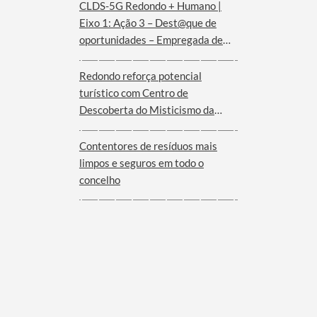
CLDS-5G Redondo + Humano |
Eixo 1: Ação 3 – Dest@que de
oportunidades – Empregada de
andares (Hotel Convento de São
Paulo – Serra d´Ossa)
Redondo reforça potencial
turístico com Centro de
Descoberta do Misticismo da
Serra d´Ossa
Contentores de resíduos mais
limpos e seguros em todo o
concelho