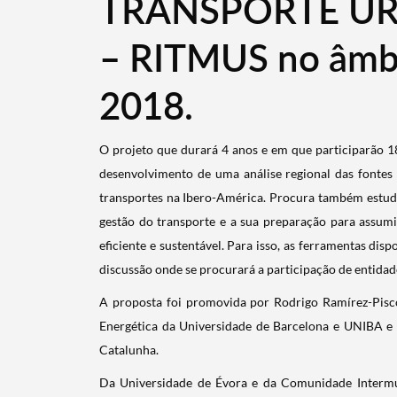
TRANSPORTE U
– RITMUS no âmb
Categorias gerais
2018.
​O
projeto que durará 4 anos e em que participarão 18
Filtros
desenvolvimento de uma análise regional das fontes 
transportes na Ibero-América. Procura também estuda
gestão do transporte e a sua preparação para assum
eficiente e sustentável. Para isso, as ferramentas dis
discussão onde se procurará a participação de entidad
​A
proposta foi promovida por Rodrigo Ramírez-Pisc
Energética da Universidade de Barcelona e UNIBA e 
Catalunha.
​Da Universidade de Évora e da Comunidade Intermun