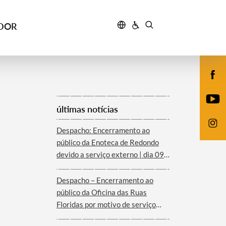
IDOR
últimas notícias
Despacho: Encerramento ao
público da Enoteca de Redondo
devido a serviço externo | dia 09
de agosto
Despacho – Encerramento ao
público da Oficina das Ruas
Floridas por motivo de serviço
externo | dias 08 e 09 de agosto