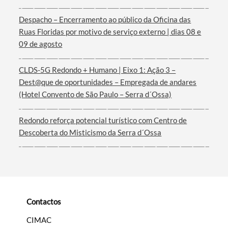
Despacho – Encerramento ao público da Oficina das
Termo de Pesquisa
Ruas Floridas por motivo de serviço externo | dias 08 e
09 de agosto
CLDS-5G Redondo + Humano | Eixo 1: Ação 3 –
Dest@que de oportunidades – Empregada de andares
Categorias gerais
(Hotel Convento de São Paulo – Serra d´Ossa)
Redondo reforça potencial turístico com Centro de
Descoberta do Misticismo da Serra d´Ossa
Filtros
Contactos
CIMAC