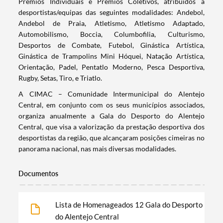
Prémios Individuais e Prémios Coletivos, atribuídos a
desportistas/equipas das seguintes modalidades: Andebol,
Andebol de Praia, Atletismo, Atletismo Adaptado,
Categorias gerais
Automobilismo, Boccia, Columbofilia, Culturismo,
Desportos de Combate, Futebol, Ginástica Artística,
Ginástica de Trampolins Mini Hóquei, Natação Artística,
Orientação, Padel, Pentatlo Moderno, Pesca Desportiva,
Rugby, Setas, Tiro, e Triatlo.
Filtros
A CIMAC – Comunidade Intermunicipal do Alentejo
Central, em conjunto com os seus municípios associados,
organiza anualmente a Gala do Desporto do Alentejo
Central, que visa a valorização da prestação desportiva dos
desportistas da região, que alcançaram posições cimeiras no
panorama nacional, nas mais diversas modalidades.​
Documentos
Lista de Homenageados 12 Gala do Desporto
do Alentejo Central