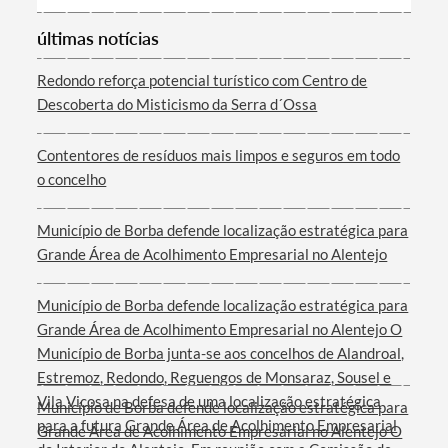
últimas notícias
Redondo reforça potencial turístico com Centro de
Descoberta do Misticismo da Serra d´Ossa
Contentores de resíduos mais limpos e seguros em todo
o concelho
Município de Borba defende localização estratégica para
Grande Área de Acolhimento Empresarial no Alentejo
Município de Borba defende localização estratégica para
Grande Área de Acolhimento Empresarial no Alentejo O
Município de Borba junta-se aos concelhos de Alandroal,
Estremoz, Redondo, Reguengos de Monsaraz, Sousel e
Vila Viçosa na defesa de uma localização estratégica
Município de Borba defende localização estratégica para
para a futura Grande Área de Acolhimento Empresarial
Grande Área de Acolhimento Empresarial no Alentejo O