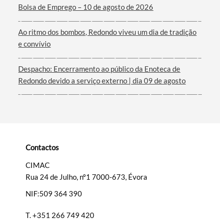
Termo de Pesquisa
Bolsa de Emprego – 10 de agosto de 2026
Ao ritmo dos bombos, Redondo viveu um dia de tradição
e convívio
Categorias gerais
Despacho: Encerramento ao público da Enoteca de
Redondo devido a serviço externo | dia 09 de agosto
Filtros
Contactos
CIMAC
Rua 24 de Julho, nº1 7000-673, Évora
NIF:509 364 390
T.
+351 266 749 420