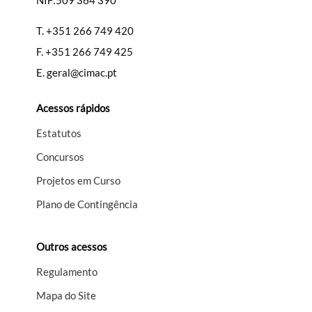
NIF:509 364 390
T.
+351 266 749 420
F.
+351 266 749 425
E.
geral@cimac.pt
Acessos rápidos
Estatutos
Concursos
Projetos em Curso
Plano de Contingência
Outros acessos
Regulamento
Mapa do Site