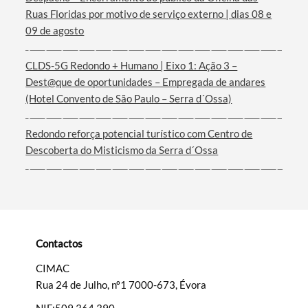
Ruas Floridas por motivo de serviço externo | dias 08 e
Termo de Pesquisa
09 de agosto
CLDS-5G Redondo + Humano | Eixo 1: Ação 3 –
Dest@que de oportunidades – Empregada de andares
(Hotel Convento de São Paulo – Serra d´Ossa)
Categorias gerais
Redondo reforça potencial turístico com Centro de
Descoberta do Misticismo da Serra d´Ossa
Filtros
Contactos
CIMAC
Rua 24 de Julho, nº1 7000-673, Évora