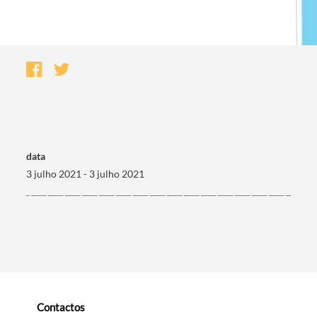
data
3 julho 2021 - 3 julho 2021
Termo de Pesquisa
Categorias gerais
Contactos