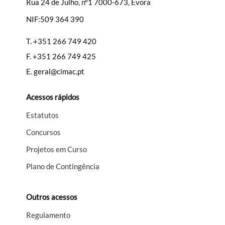
Rua 24 de Julho, nº1 7000-673, Évora
NIF:509 364 390
Filtros
T.
+351 266 749 420
F.
+351 266 749 425
E.
geral@cimac.pt
Acessos rápidos
Estatutos
Concursos
Projetos em Curso
Plano de Contingência
Outros acessos
Regulamento