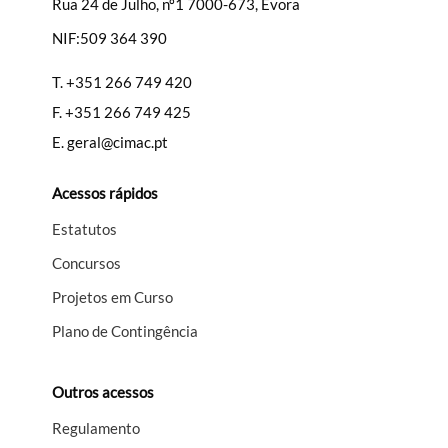
Rua 24 de Julho, nº1 7000-673, Évora
NIF:509 364 390
Filtros
T.
+351 266 749 420
F.
+351 266 749 425
E.
geral@cimac.pt
Acessos rápidos
Estatutos
Concursos
Projetos em Curso
Plano de Contingência
Outros acessos
Regulamento