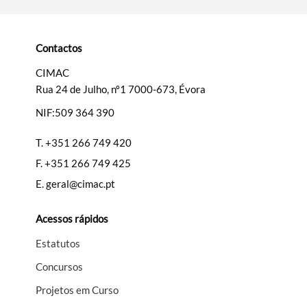
Categorias gerais
Contactos
CIMAC
Rua 24 de Julho, nº1 7000-673, Évora
Filtros
NIF:509 364 390
T.
+351 266 749 420
F.
+351 266 749 425
E.
geral@cimac.pt
Acessos rápidos
Estatutos
Concursos
Projetos em Curso