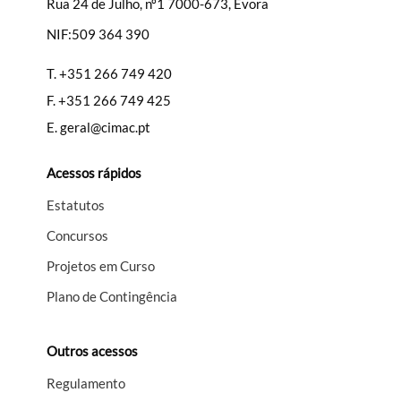
Rua 24 de Julho, nº1 7000-673, Évora
NIF:509 364 390
Filtros
T.
+351 266 749 420
F.
+351 266 749 425
E.
geral@cimac.pt
Acessos rápidos
Estatutos
Concursos
Projetos em Curso
Plano de Contingência
Outros acessos
Regulamento