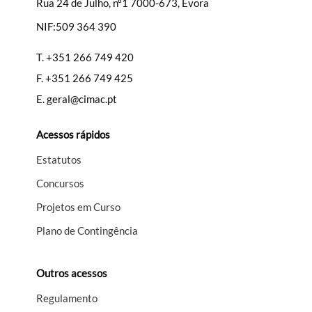
Rua 24 de Julho, nº1 7000-673, Évora
NIF:509 364 390
Filtros
T.
+351 266 749 420
F.
+351 266 749 425
E.
geral@cimac.pt
Acessos rápidos
Estatutos
Concursos
Projetos em Curso
Plano de Contingência
Outros acessos
Regulamento