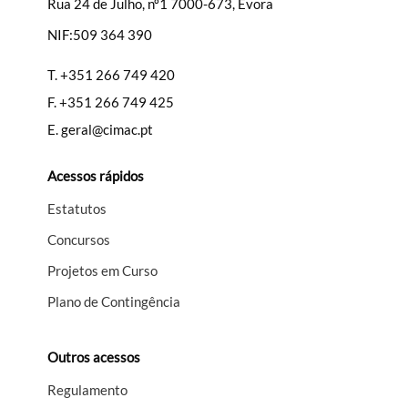
Rua 24 de Julho, nº1 7000-673, Évora
NIF:509 364 390
Filtros
T.
+351 266 749 420
F.
+351 266 749 425
E.
geral@cimac.pt
Acessos rápidos
Estatutos
Concursos
Projetos em Curso
Plano de Contingência
Outros acessos
Regulamento