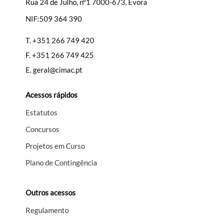
Rua 24 de Julho, nº1 7000-673, Évora
NIF:509 364 390
Filtros
T.
+351 266 749 420
F.
+351 266 749 425
E.
geral@cimac.pt
Acessos rápidos
Estatutos
Concursos
Projetos em Curso
Plano de Contingência
Outros acessos
Regulamento