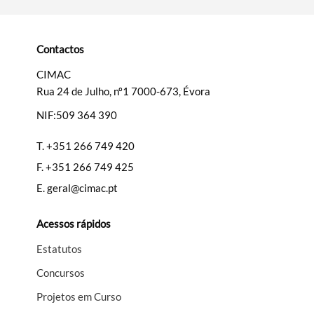
Categorias gerais
Contactos
CIMAC
Rua 24 de Julho, nº1 7000-673, Évora
Filtros
NIF:509 364 390
T.
+351 266 749 420
F.
+351 266 749 425
E.
geral@cimac.pt
Acessos rápidos
Estatutos
Concursos
Projetos em Curso