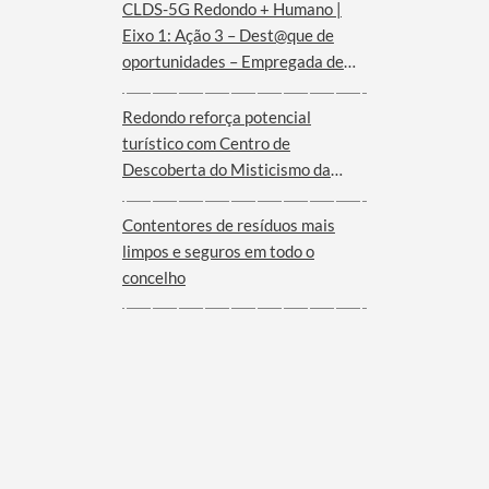
CLDS-5G Redondo + Humano |
Eixo 1: Ação 3 – Dest@que de
oportunidades – Empregada de
andares (Hotel Convento de São
Paulo – Serra d´Ossa)
Redondo reforça potencial
turístico com Centro de
Descoberta do Misticismo da
Serra d´Ossa
Contentores de resíduos mais
limpos e seguros em todo o
concelho