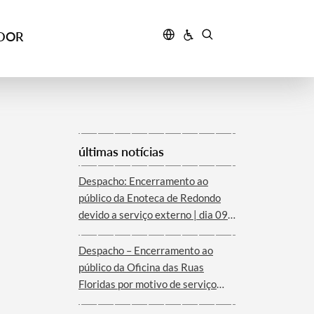
IDOR
últimas notícias
Despacho: Encerramento ao
público da Enoteca de Redondo
devido a serviço externo | dia 09
de agosto
Despacho – Encerramento ao
público da Oficina das Ruas
Floridas por motivo de serviço
externo | dias 08 e 09 de agosto