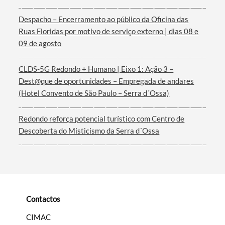
Despacho – Encerramento ao público da Oficina das
Termo de Pesquisa
Ruas Floridas por motivo de serviço externo | dias 08 e
09 de agosto
CLDS-5G Redondo + Humano | Eixo 1: Ação 3 –
Dest@que de oportunidades – Empregada de andares
Categorias gerais
(Hotel Convento de São Paulo – Serra d´Ossa)
Redondo reforça potencial turístico com Centro de
Descoberta do Misticismo da Serra d´Ossa
Filtros
Contactos
CIMAC