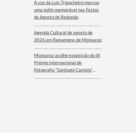
A voz da Luís Trigacheiro marcou
uma noite memorável nas Festas
de Agosto de Redondo
Agenda Cultural de agosto de
2026 em Reguengos de Monsaraz
Monsaraz acolhe exposição do IX
Prémio Internacional de
Fotografia “Santiago Castelo”
2025 – EUROACE