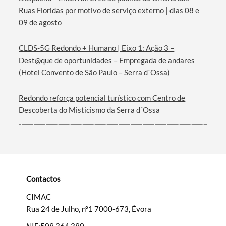
Ruas Floridas por motivo de serviço externo | dias 08 e
Termo de Pesquisa
09 de agosto
CLDS-5G Redondo + Humano | Eixo 1: Ação 3 –
Dest@que de oportunidades – Empregada de andares
(Hotel Convento de São Paulo – Serra d´Ossa)
Categorias gerais
Redondo reforça potencial turístico com Centro de
Descoberta do Misticismo da Serra d´Ossa
Filtros
Contactos
CIMAC
Rua 24 de Julho, nº1 7000-673, Évora