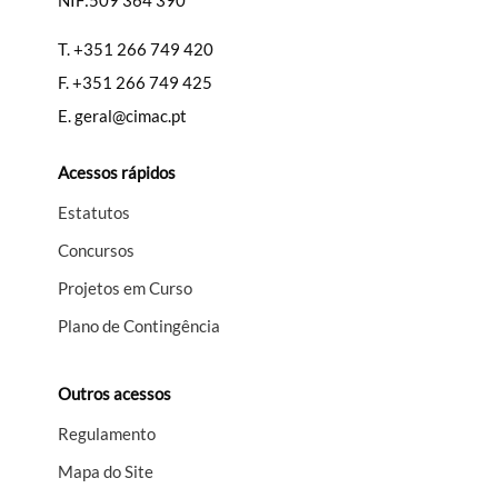
NIF:509 364 390
T.
+351 266 749 420
F.
+351 266 749 425
E.
geral@cimac.pt
Acessos rápidos
Estatutos
Concursos
Projetos em Curso
Plano de Contingência
Outros acessos
Regulamento
Mapa do Site