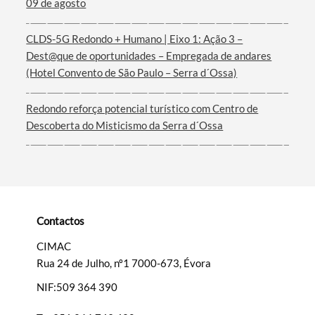
09 de agosto
Filtros
CLDS-5G Redondo + Humano | Eixo 1: Ação 3 –
Dest@que de oportunidades – Empregada de andares
(Hotel Convento de São Paulo – Serra d´Ossa)
Redondo reforça potencial turístico com Centro de
Descoberta do Misticismo da Serra d´Ossa
Contactos
CIMAC
Rua 24 de Julho, nº1 7000-673, Évora
NIF:509 364 390