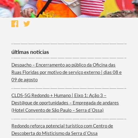
últimas notícias
Despacho – Encerramento ao público da Oficina das
Ruas Floridas por motivo de serviço externo | dias 08 e
09 de agosto
CLDS-5G Redondo + Humano | Eixo 1: Ação 3 –
Dest@que de oportunidades – Empregada de andares
(Hotel Convento de São Paulo – Serra d´Ossa)
Redondo reforça potencial turístico com Centro de
Descoberta do Misticismo da Serra d´Ossa
Termo de Pesquisa