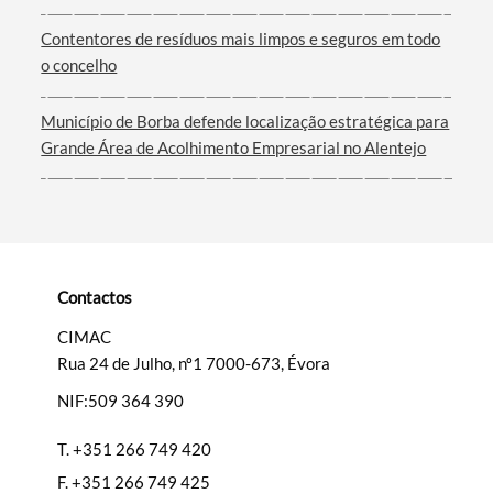
Contentores de resíduos mais limpos e seguros em todo
o concelho
Município de Borba defende localização estratégica para
Categorias gerais
Grande Área de Acolhimento Empresarial no Alentejo
Filtros
Contactos
CIMAC
Rua 24 de Julho, nº1 7000-673, Évora
NIF:509 364 390
T.
+351 266 749 420
F.
+351 266 749 425