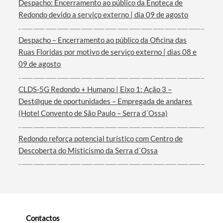
Despacho: Encerramento ao público da Enoteca de
Redondo devido a serviço externo | dia 09 de agosto
Termo de Pesquisa
Despacho – Encerramento ao público da Oficina das
Ruas Floridas por motivo de serviço externo | dias 08 e
09 de agosto
CLDS-5G Redondo + Humano | Eixo 1: Ação 3 –
Dest@que de oportunidades – Empregada de andares
Categorias gerais
(Hotel Convento de São Paulo – Serra d´Ossa)
Redondo reforça potencial turístico com Centro de
Descoberta do Misticismo da Serra d´Ossa
Filtros
Contactos