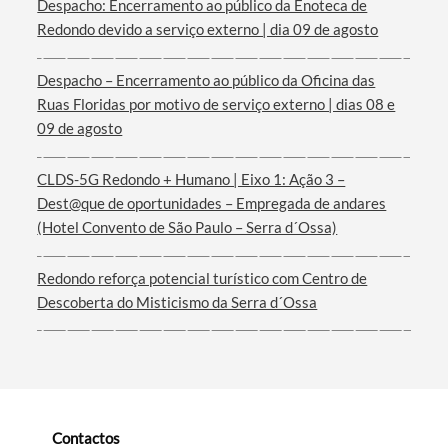
Despacho: Encerramento ao público da Enoteca de
Redondo devido a serviço externo | dia 09 de agosto
Termo de Pesquisa
Despacho – Encerramento ao público da Oficina das
Ruas Floridas por motivo de serviço externo | dias 08 e
09 de agosto
CLDS-5G Redondo + Humano | Eixo 1: Ação 3 –
Dest@que de oportunidades – Empregada de andares
Categorias gerais
(Hotel Convento de São Paulo – Serra d´Ossa)
Redondo reforça potencial turístico com Centro de
Descoberta do Misticismo da Serra d´Ossa
Filtros
Contactos