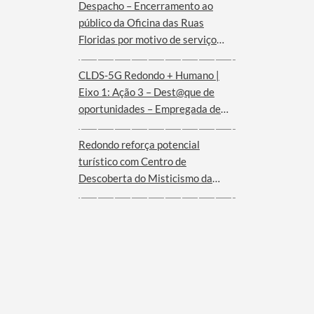
Despacho – Encerramento ao
público da Oficina das Ruas
Floridas por motivo de serviço
externo | dias 08 e 09 de agosto
CLDS-5G Redondo + Humano |
Eixo 1: Ação 3 – Dest@que de
oportunidades – Empregada de
andares (Hotel Convento de São
Paulo – Serra d´Ossa)
Redondo reforça potencial
turístico com Centro de
Descoberta do Misticismo da
Serra d´Ossa