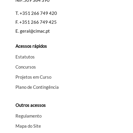
NIF:509 364 390
T.
+351 266 749 420
F.
+351 266 749 425
E.
geral@cimac.pt
Acessos rápidos
Estatutos
Concursos
Projetos em Curso
Plano de Contingência
Outros acessos
Regulamento
Mapa do Site