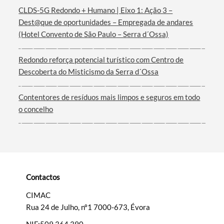
CLDS-5G Redondo + Humano | Eixo 1: Ação 3 –
Termo de Pesquisa
Dest@que de oportunidades – Empregada de andares
(Hotel Convento de São Paulo – Serra d´Ossa)
Redondo reforça potencial turístico com Centro de
Descoberta do Misticismo da Serra d´Ossa
Categorias gerais
Contentores de resíduos mais limpos e seguros em todo
o concelho
Filtros
Contactos
CIMAC
Rua 24 de Julho, nº1 7000-673, Évora