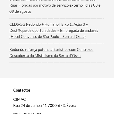
Ruas Floridas por motivo de serviço externo | dias 08 e
Termo de Pesquisa
09 de agosto
CLDS-5G Redondo + Humano | Eixo 1: Ação 3 –
Dest@que de oportunidades – Empregada de andares
(Hotel Convento de São Paulo – Serra d´Ossa)
Categorias gerais
Redondo reforça potencial turístico com Centro de
Descoberta do Misticismo da Serra d´Ossa
Filtros
Contactos
CIMAC
Rua 24 de Julho, nº1 7000-673, Évora