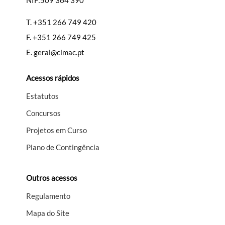
NIF:509 364 390
T.
+351 266 749 420
F.
+351 266 749 425
E.
geral@cimac.pt
Acessos rápidos
Estatutos
Concursos
Projetos em Curso
Plano de Contingência
Outros acessos
Regulamento
Mapa do Site