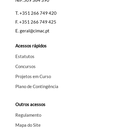
NIF:509 364 390
T.
+351 266 749 420
F.
+351 266 749 425
E.
geral@cimac.pt
Acessos rápidos
Estatutos
Concursos
Projetos em Curso
Plano de Contingência
Outros acessos
Regulamento
Mapa do Site