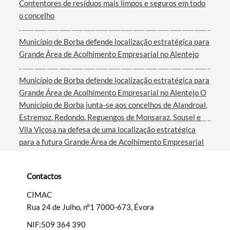
Contentores de resíduos mais limpos e seguros em todo
o concelho
Município de Borba defende localização estratégica para
Grande Área de Acolhimento Empresarial no Alentejo
Município de Borba defende localização estratégica para
Grande Área de Acolhimento Empresarial no Alentejo O
Município de Borba junta-se aos concelhos de Alandroal,
Estremoz, Redondo, Reguengos de Monsaraz, Sousel e
Vila Viçosa na defesa de uma localização estratégica
para a futura Grande Área de Acolhimento Empresarial
do Interior do Alentejo. Em reunião com a Comissão de
Coordenação e Desenvolvimento Regional do Alentejo
Contactos
(CCDR Alentejo), a autarquia borbense e os restantes
municípios apresentaram ao presidente Ricardo Pinheiro
CIMAC
a proposta de instalar esta infraestrutura junto à
Rua 24 de Julho, nº1 7000-673, Évora
Estação Técnica nº 2 da nova linha ferroviária do
NIF:509 364 390
Corredor Internacional Sul, entre Alandroal, Vila Viçosa e