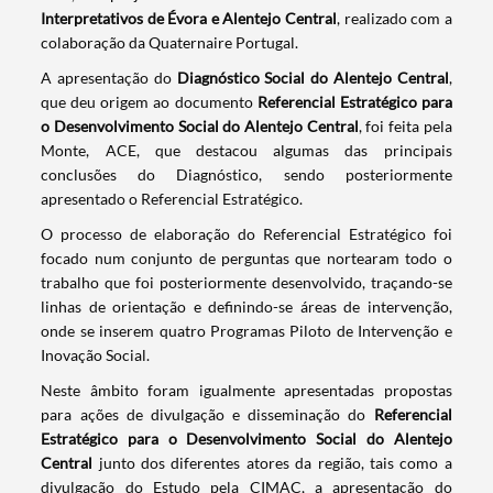
Interpretativos de Évora e Alentejo Central
, realizado com a
colaboração da Quaternaire Portugal.
A apresentação do
Diagnóstico Social do Alentejo Central
,
que deu origem ao documento
Referencial Estratégico
para
o Desenvolvimento Social do Alentejo Central
, foi feita pela
Monte,
ACE, que destacou al
gumas d
as pri
ncipais
conclusões do Diagnóstico, sendo p
osteriormente
apresentado o
Referen
cial Estratégico.
O processo de elaboração do Referencial Estratégico foi
focado num conjunto de perguntas que nortearam todo o
trabalho que foi posteriormente desenvolvido, traçando-se
linhas de orientação e definindo-se áreas de intervenção,
onde se inserem quatro Programas Piloto de Intervenção e
Inovação Social.
Neste âmbito foram igualmente apresentadas propostas
para ações de divulgação e disseminação do
Referencial
Estratégico para o Desenvolvimento Social do Alentejo
Central
junto dos diferentes atores da região, tais como a
divulgação do Estudo pela CIMAC, a apresentação do