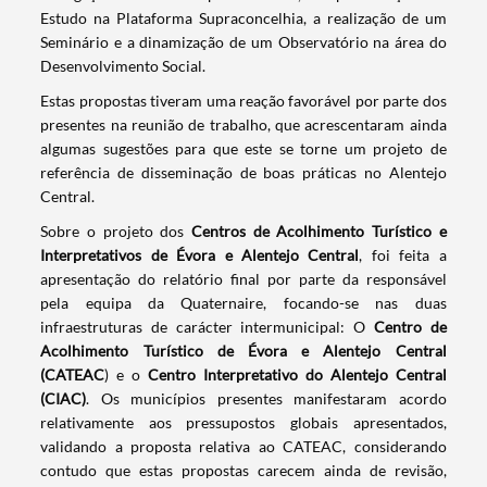
Estudo na Plataforma Supraconcelhia, a realização de um
Seminário e a dinamização de um Observatório na área do
Desenvolvimento Social.
Estas propostas tiveram uma reação favorável por parte dos
presentes na reunião de trabalho, que acrescentaram ainda
algumas sugestões para que este se torne um projeto de
referência de disseminação de boas práticas no Alentejo
Central.
Sobre o projeto dos
Centros de Acolhimento Turístico e
Interpretativos de Évora e Alentejo Central
, foi feita a
Termo de Pesquisa
apresentação do relatório final por parte da responsável
pela equipa da Quaternaire, focando-se nas duas
infraestruturas de carácter intermunicipal: O
Centro de
Acolhimento Turístico de Évora e Alentejo Central
(CATEAC
) e o
Centro Interpretativo do Alentejo Central
(CIAC)
. Os municípios presentes manifestaram acordo
Categorias gerais
relativamente aos pressupostos globais apresentados,
validando a proposta relativa ao CATEAC, considerando
contudo que estas propostas carecem ainda de revisão,