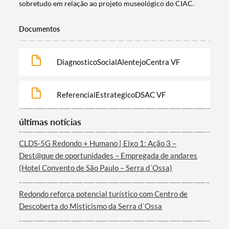
sobretudo em relação ao projeto museológico do CIAC.
Filtros
Documentos
DiagnosticoSocialAlentejoCentra VF
ReferencialEstrategicoDSAC VF
últimas notícias
CLDS-5G Redondo + Humano | Eixo 1: Ação 3 –
Dest@que de oportunidades – Empregada de andares
(Hotel Convento de São Paulo – Serra d´Ossa)
Redondo reforça potencial turístico com Centro de
Descoberta do Misticismo da Serra d´Ossa