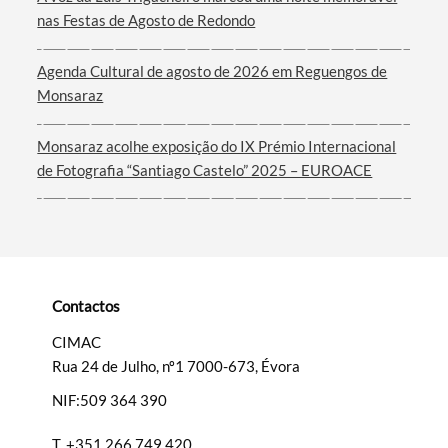
Termo de Pesquisa
nas Festas de Agosto de Redondo
Agenda Cultural de agosto de 2026 em Reguengos de
Monsaraz
Categorias gerais
Monsaraz acolhe exposição do IX Prémio Internacional
de Fotografia “Santiago Castelo” 2025 – EUROACE
Filtros
Contactos
CIMAC
Rua 24 de Julho, nº1 7000-673, Évora
NIF:509 364 390
T.
+351 266 749 420