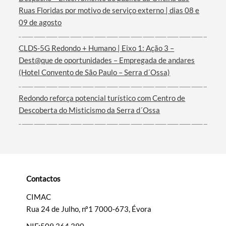
Ruas Floridas por motivo de serviço externo | dias 08 e
Termo de Pesquisa
09 de agosto
CLDS-5G Redondo + Humano | Eixo 1: Ação 3 –
Dest@que de oportunidades – Empregada de andares
(Hotel Convento de São Paulo – Serra d´Ossa)
Categorias gerais
Redondo reforça potencial turístico com Centro de
Descoberta do Misticismo da Serra d´Ossa
Filtros
Contactos
CIMAC
Rua 24 de Julho, nº1 7000-673, Évora