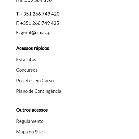
NIF:509 364 390
T.
+351 266 749 420
F.
+351 266 749 425
E.
geral@cimac.pt
Acessos rápidos
Estatutos
Concursos
Projetos em Curso
Plano de Contingência
Outros acessos
Regulamento
Mapa do Site