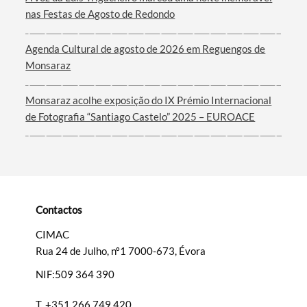
Termo de Pesquisa
nas Festas de Agosto de Redondo
Agenda Cultural de agosto de 2026 em Reguengos de
Monsaraz
Categorias gerais
Monsaraz acolhe exposição do IX Prémio Internacional
de Fotografia “Santiago Castelo” 2025 – EUROACE
Filtros
Contactos
CIMAC
Rua 24 de Julho, nº1 7000-673, Évora
NIF:509 364 390
T.
+351 266 749 420