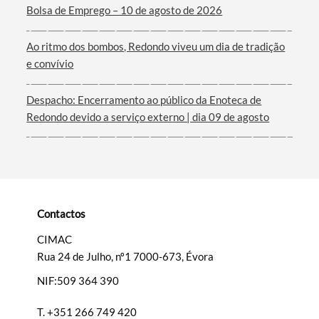
Termo de Pesquisa
Bolsa de Emprego – 10 de agosto de 2026
Ao ritmo dos bombos, Redondo viveu um dia de tradição
e convívio
Categorias gerais
Despacho: Encerramento ao público da Enoteca de
Redondo devido a serviço externo | dia 09 de agosto
Filtros
Contactos
CIMAC
Rua 24 de Julho, nº1 7000-673, Évora
NIF:509 364 390
T.
+351 266 749 420