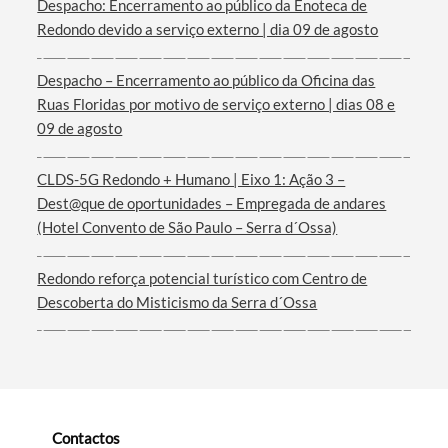
Despacho: Encerramento ao público da Enoteca de
Redondo devido a serviço externo | dia 09 de agosto
Termo de Pesquisa
Despacho – Encerramento ao público da Oficina das
Ruas Floridas por motivo de serviço externo | dias 08 e
09 de agosto
CLDS-5G Redondo + Humano | Eixo 1: Ação 3 –
Dest@que de oportunidades – Empregada de andares
Categorias gerais
(Hotel Convento de São Paulo – Serra d´Ossa)
Redondo reforça potencial turístico com Centro de
Descoberta do Misticismo da Serra d´Ossa
Filtros
Contactos