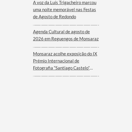
A voz da Luís Trigacheiro marcou
uma noite memorável nas Festas
de Agosto de Redondo
Agenda Cultural de agosto de
2026 em Reguengos de Monsaraz
Monsaraz acolhe exposição do IX
Prémio Internacional de
Fotografia “Santiago Castelo”
2025 – EUROACE