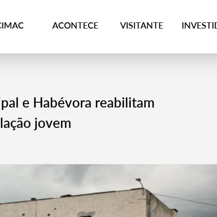
CIMAC
ACONTECE
VISITANTE
INVEST
pal e Habévora reabilitam
ulação jovem