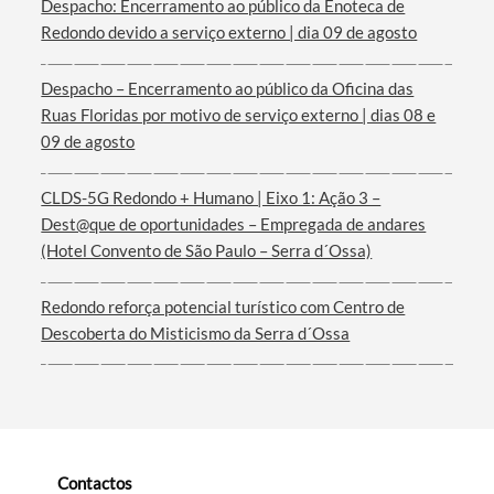
Despacho: Encerramento ao público da Enoteca de
Redondo devido a serviço externo | dia 09 de agosto
Termo de Pesquisa
Despacho – Encerramento ao público da Oficina das
Ruas Floridas por motivo de serviço externo | dias 08 e
09 de agosto
CLDS-5G Redondo + Humano | Eixo 1: Ação 3 –
Dest@que de oportunidades – Empregada de andares
Categorias gerais
(Hotel Convento de São Paulo – Serra d´Ossa)
Redondo reforça potencial turístico com Centro de
Descoberta do Misticismo da Serra d´Ossa
Filtros
Contactos