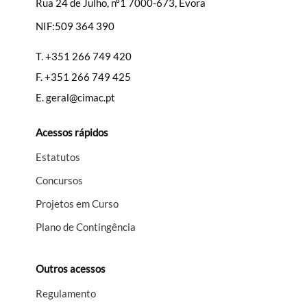
Rua 24 de Julho, nº1 7000-673, Évora
NIF:509 364 390
Filtros
T.
+351 266 749 420
F.
+351 266 749 425
E.
geral@cimac.pt
Acessos rápidos
Estatutos
Concursos
Projetos em Curso
Plano de Contingência
Outros acessos
Regulamento