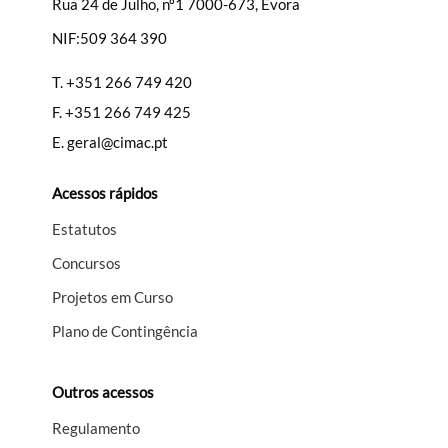
Rua 24 de Julho, nº1 7000-673, Évora
NIF:509 364 390
Filtros
T.
+351 266 749 420
F.
+351 266 749 425
E.
geral@cimac.pt
Acessos rápidos
Estatutos
Concursos
Projetos em Curso
Plano de Contingência
Outros acessos
Regulamento