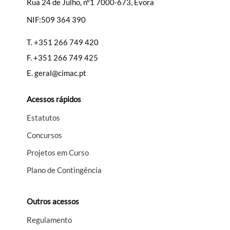
Rua 24 de Julho, nº1 7000-673, Évora
NIF:509 364 390
Filtros
T.
+351 266 749 420
F.
+351 266 749 425
E.
geral@cimac.pt
Acessos rápidos
Estatutos
Concursos
Projetos em Curso
Plano de Contingência
Outros acessos
Regulamento