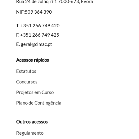
Rua 24 de Julho, nº1 7000-673, Évora
NIF:509 364 390
Filtros
T.
+351 266 749 420
F.
+351 266 749 425
E.
geral@cimac.pt
Acessos rápidos
Estatutos
Concursos
Projetos em Curso
Plano de Contingência
Outros acessos
Regulamento