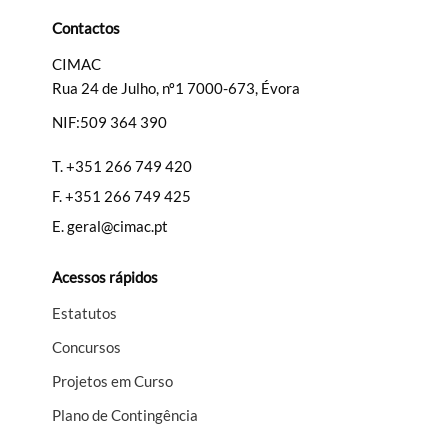
Categorias gerais
Contactos
CIMAC
Rua 24 de Julho, nº1 7000-673, Évora
NIF:509 364 390
Filtros
T.
+351 266 749 420
F.
+351 266 749 425
E.
geral@cimac.pt
Acessos rápidos
Estatutos
Concursos
Projetos em Curso
Plano de Contingência